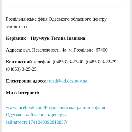
Роздільнянська філія Одеського обласного центру
зайнятості
Kерівник
–
Наумчук Тетяна Іванівна
Адреса
: вул. Незалежності, 4а, м. Роздільна, 67400
Контактний телефон
: (04853) 3-27-30; (04853) 3-22-79;
(04853) 3-25-25
Електронна адреса
:
razd@od.dcz.gov.ua
Ми в Інтернеті:
www.facebook.com/Роздільнянська-районна-філія-
Одеського-обласного-центру-
зайнятості-1741240392812837
/