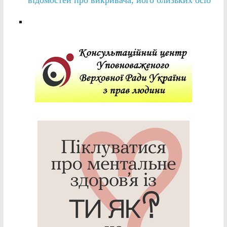
відомостей про викривача, його близьких осіб