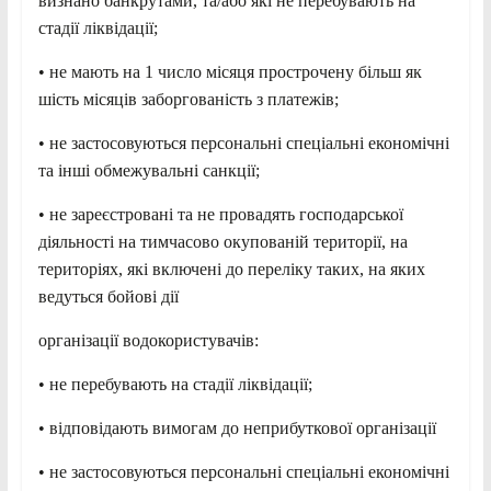
визнано банкрутами, та/або які не перебувають на
стадії ліквідації;
• не мають на 1 число місяця прострочену більш як
шість місяців заборгованість з платежів;
• не застосовуються персональні спеціальні економічні
та інші обмежувальні санкції;
• не зареєстровані та не провадять господарської
діяльності на тимчасово окупованій території, на
територіях, які включені до переліку таких, на яких
ведуться бойові дії
організації водокористувачів:
• не перебувають на стадії ліквідації;
• відповідають вимогам до неприбуткової організації
• не застосовуються персональні спеціальні економічні