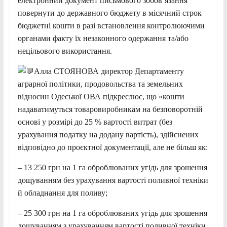
електронний документ письмового зобов’язання
повернути до державного бюджету в місячний строк
бюджетні кошти в разі встановлення контролюючими
органами факту їх незаконного одержання та/або
нецільового використання.
Алла СТОЯНОВА директор Департаменту
аграрної політики, продовольства та земельних
відносин Одеської ОВА підкреслює, що «кошти
надаватимуться товаровиробникам на безповоротній
основі у розмірі до 25 % вартості витрат (без
урахування податку на додану вартість), здійснених
відповідно до проєктної документації, але не більш як:
– 13 250 грн на 1 га оброблюваних угідь для зрошення
дощуванням без урахування вартості поливної техніки
й обладнання для поливу;
– 25 300 грн на 1 га оброблюваних угідь для зрошення
дощуванням з урахуванням вартості поливної техніки