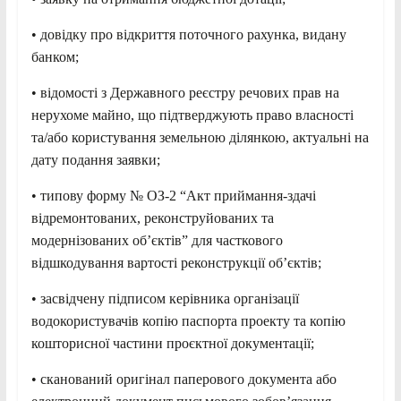
• довідку про відкриття поточного рахунка, видану
банком;
• відомості з Державного реєстру речових прав на
нерухоме майно, що підтверджують право власності
та/або користування земельною ділянкою, актуальні на
дату подання заявки;
• типову форму № ОЗ-2 “Акт приймання-здачі
відремонтованих, реконструйованих та
модернізованих об’єктів” для часткового
відшкодування вартості реконструкції об’єктів;
• засвідчену підписом керівника організації
водокористувачів копію паспорта проекту та копію
кошторисної частини проєктної документації;
• сканований оригінал паперового документа або