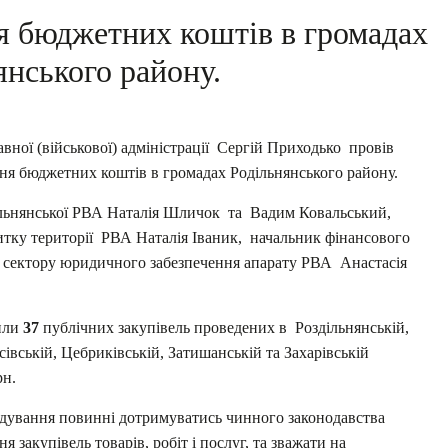
я бюджетних коштів в громадах
янського району.
авної (військової) адміністрації Сергій Приходько провів
ня бюджетних коштів в громадах Родільнянського району.
ільнянської РВА Наталія Шличок та Вадим Ковальський,
итку території РВА Наталія Іваник, начальник фінансового
а сектору юридичного забезпечення апарату РВА Анастасія
или
37
публічних закупівель проведених в Роздільнянській,
івській, Цебриківській, Затишанській та Захарівській
рн.
ядування повинні дотримуватись чинного законодавства
я закупівель товарів, робіт і послуг, та зважати на