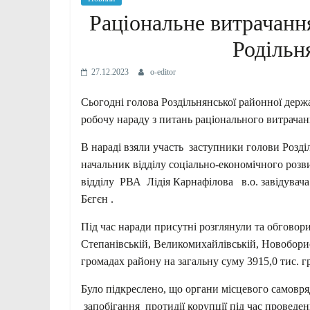
Раціональне витрачанн
Родільн
27.12.2023
o-editor
Сьогодні
голова Роздільнянської районної держ
робочу нараду з питань раціонального
витрачан
В нараді взяли участь заступники голови Розд
начальник відділу соціально-економічного розв
відділу РВА Лідія Карнафілова в.о. завідувач
Бєгєн .
Під час наради присутні розглянули та обговор
Степанівській, Великомихайлівській, Новоборис
громадах району на загальну суму 3915,0 тис. г
Було підкреслено, що органи місцевого самовр
запобігання протидії корупції під час проведенн