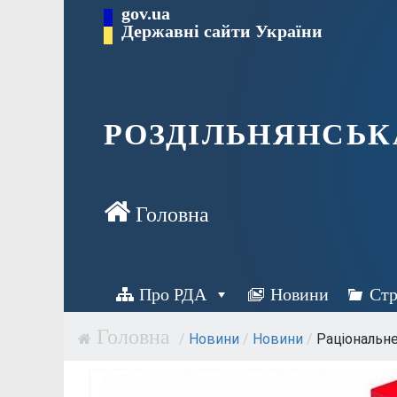
Перейти
gov.ua
Державні сайти України
до
вмісту
РОЗДІЛЬНЯНСЬК
Про РДА
Новини
Стр
/
Новини
/
Новини
/
Раціональне