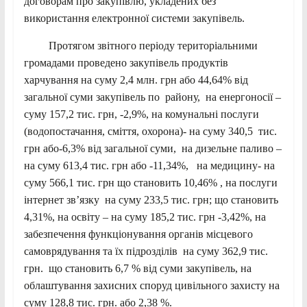
договорам про закупівлю, укладених без
використання електронної системи закупівель.
Протягом звітного періоду територіальними
громадами проведено закупівель продуктів
харчування на суму 2,4 млн. грн або 44,64% від
загальної суми закупівель по району, на енергоносії –
суму 157,2 тис. грн, -2,9%, на комунальні послуги
(водопостачання, сміття, охорона)- на суму 340,5 тис.
грн або-6,3% від загальної суми, на дизельне паливо –
на суму 613,4 тис. грн або -11,34%, на медицину- на
суму 566,1 тис. грн що становить 10,46% , на послуги
інтернет зв’язку на суму 233,5 тис. грн; що становить
4,31%, на освіту – на суму 185,2 тис. грн -3,42%, на
забезпечення функціонування органів місцевого
самоврядування та їх підрозділів на суму 362,9 тис.
грн. що становить 6,7 % від суми закупівель, на
облаштування захисних споруд цивільного захисту на
суму 128,8 тис. грн. або 2,38 %.