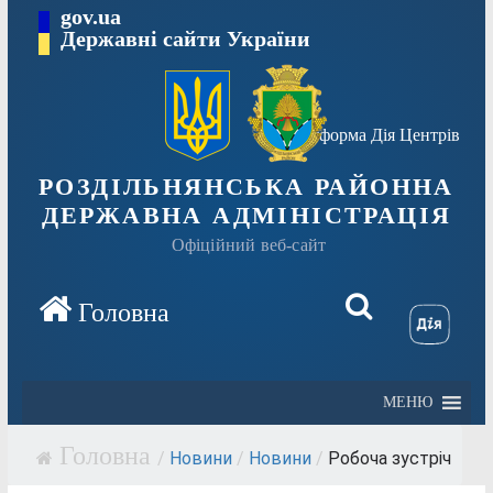
Перейти
gov.ua
Державні сайти України
до
вмісту
Платформа Дія Центрів
РОЗДІЛЬНЯНСЬКА РАЙОННА
ДЕРЖАВНА АДМІНІСТРАЦІЯ
Офіційний веб-сайт
МЕНЮ
/
Новини
/
Новини
/
Робоча зустріч