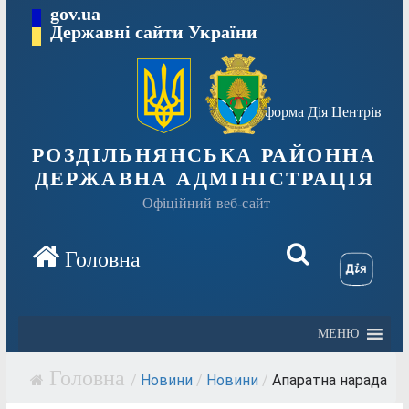
Перейти
gov.ua
Державні сайти України
до
вмісту
Платформа Дія Центрів
РОЗДІЛЬНЯНСЬКА РАЙОННА
ДЕРЖАВНА АДМІНІСТРАЦІЯ
Офіційний веб-сайт
МЕНЮ
/
Новини
/
Новини
/
Апаратна нарада