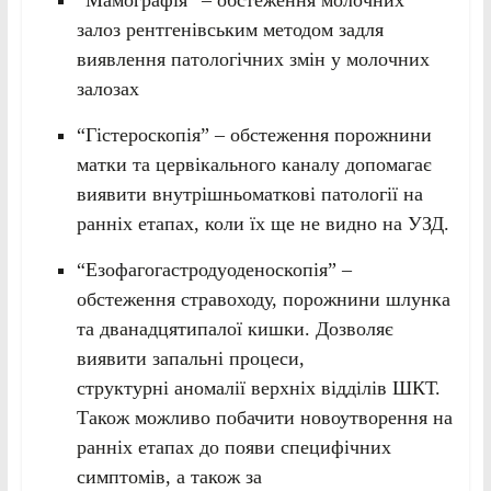
“Мамографія” – обстеження молочних
залоз рентгенівським методом задля
виявлення патологічних змін у молочних
залозах
“Гістероскопія” – обстеження порожнини
матки та цервікального каналу допомагає
виявити внутрішньоматкові патології на
ранніх етапах, коли їх ще не видно на УЗД.
“Езофагогастродуоденоскопія” –
обстеження стравоходу, порожнини шлунка
та дванадцятипалої кишки. Дозволяє
виявити запальні процеси,
структурні аномалії верхніх відділів ШКТ.
Також можливо побачити новоутворення на
ранніх етапах до появи специфічних
симптомів, а також за