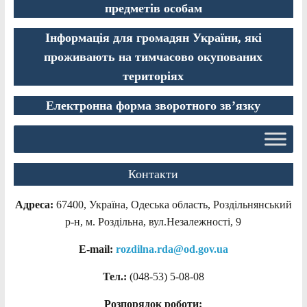
предметів особам
Інформація для громадян України, які
проживають на тимчасово окупованих
територіях
Електронна форма зворотного зв’язку
Контакти
Адреса:
67400, Україна, Одеська область, Роздільнянський
р-н, м. Роздільна, вул.Незалежності, 9
E-mail:
rozdilna.rda@od.gov.ua
Тел.:
(048-53)
5-08-08
Розпорядок роботи: