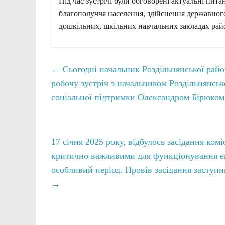
Під час зустрічі були обговорені актуальні пит
благополуччя населення, здійснення державного
дошкільних, шкільних навчальних закладах рай
←
Сьогодні начальник Роздільнянської район
робочу зустріч з начальником Роздільнянсь
соціальної підтримки Олександром Бірюком
17 січня 2025 року, відбулось засідання комі
критично важливими для функціонування ек
особливий період. Провів засідання заступ
→