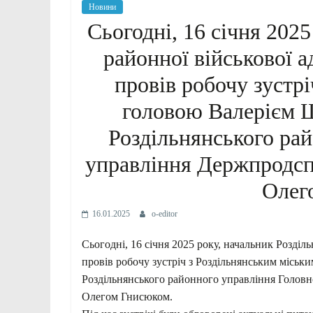
Новини
Сьогодні, 16 січня 2025
районної військової а
провів робочу зустр
головою Валерієм 
Роздільнянського ра
управління Держпродсп
Олег
16.01.2025
o-editor
Сьогодні, 16 січня 2025 року, начальник Розділь
провів робочу зустріч з Роздільнянським місь
Роздільнянського районного управління Голов
Олегом Гнисюком.