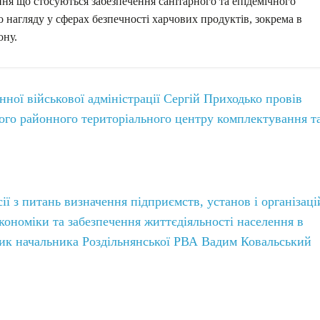
ання що стосуються забезпечення санітарного та епідемічного
 нагляду у сферах безпечності харчових продуктів, зокрема в
ону.
ної військової адміністрації Сергій Приходько провів
кого районного територіального центру комплектування т
сії з питань визначення підприємств, установ і організаці
ономіки та забезпечення життєдіяльності населення в
ник начальника Роздільнянської РВА Вадим Ковальський