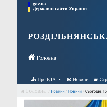
Перейти
gov.ua
Державні сайти України
до
вмісту
РОЗДІЛЬНЯНСЬК
Про РДА
Новини
Стр
/
Новини
/
Новини
/
Сьогодні, 16 