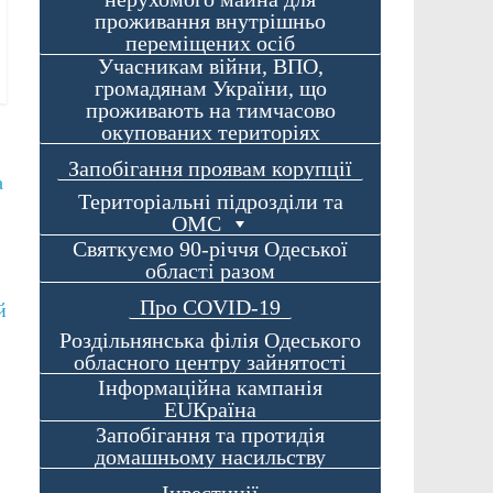
проживання внутрішньо
переміщених осіб
Учасникам війни, ВПО,
громадянам України, що
проживають на тимчасово
окупованих територіях
Запобігання проявам корупції
а
Територіальні підрозділи та
ОМС
Святкуємо 90-річчя Одеської
області разом
Про COVID-19
й
Роздільнянська філія Одеського
обласного центру зайнятості
Інформаційна кампанія
EUКраїна
Запобігання та протидія
домашньому насильству
Інвестиції