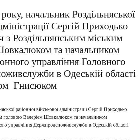
 року, начальник Роздільняської
дміністрації Сергій Приходько
іч з Роздільнянським міським
Шовкалюком та начальником
йонного управління Головного
оживслужби в Одеській області
ом Гнисюком
няської районної військової адміністрації Сергій Приходько
ким головою Валерієм Шовкалюком та начальником
ного управління Держпродспоживслужби в Одеській області