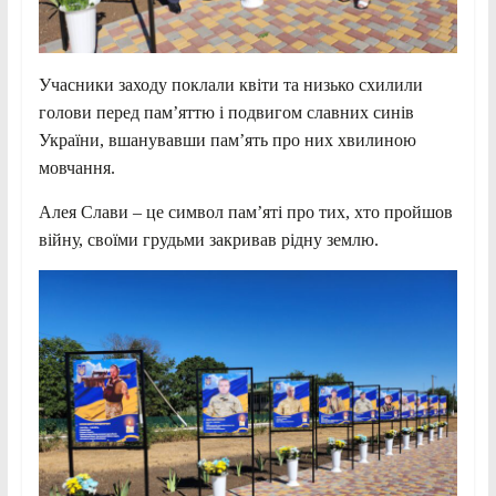
Учасники заходу поклали квіти та низько схилили
голови перед пам’яттю і подвигом славних синів
України, вшанувавши пам’ять про них хвилиною
мовчання.
Алея Слави – це символ пам’яті про тих, хто пройшов
війну, своїми грудьми закривав рідну землю.