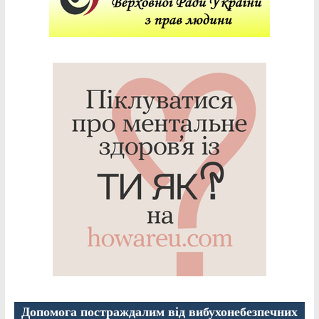
Допомога постраждалим від вибухонебезпечних