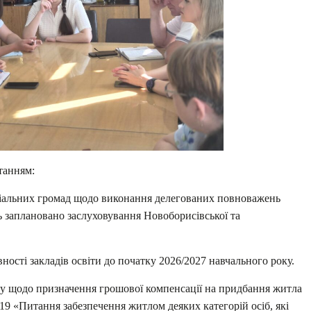
танням:
оріальних громад щодо виконання делегованих повноважень
ь заплановано заслуховування Новоборисівської та
ості закладів освіти до початку 2026/2027 навчального року.
ну щодо призначення грошової компенсації на придбання житла
9 «Питання забезпечення житлом деяких категорій осіб, які