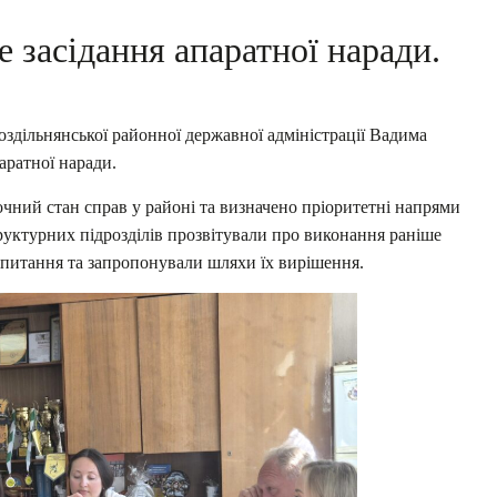
 засідання апаратної наради.
оздільнянської районної державної адміністрації Вадима
аратної наради.
точний стан справ у районі та визначено пріоритетні напрями
руктурних підрозділів прозвітували про виконання раніше
 питання та запропонували шляхи їх вирішення.