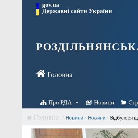
Перейти
gov.ua
Державні сайти України
до
вмісту
РОЗДІЛЬНЯНСЬК
Про РДА
Новини
Стр
/
Новини
/
Новини
/
Відбулося щ