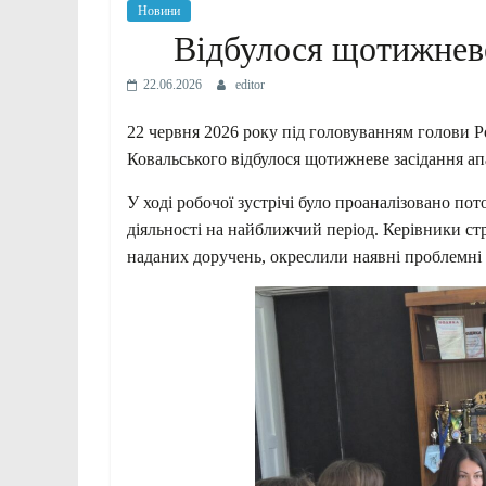
Новини
Відбулося щотижневе
22.06.2026
editor
22 червня 2026 року під головуванням голови Р
Ковальського відбулося щотижневе засідання ап
У ході робочої зустрічі було проаналізовано по
діяльності на найближчий період. Керівники ст
наданих доручень, окреслили наявні проблемні