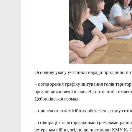
Особливу увагу учасники наради приділили пи
– обговорення графіку звітування голів терит
органів виконавчої влади. На поточний тижден
Цебриківської громад;
– проведенню комісійних обстежень стану готовн
– співпраці з територіальними громадами райо
ветеранам війни, згідно до постанови КМУ № 71