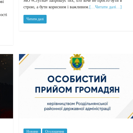
МО «Стугна» запрошує тих, хто хоче не просто бути в
ві
строю, а бути корисним і важливим.
[…Читати далі…]
ості
Читати далі
Новини
Оголошення