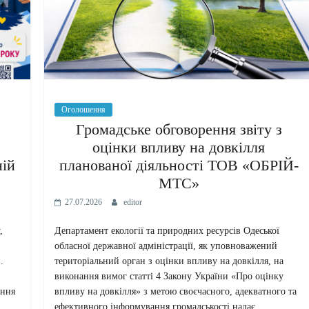
Оголошення
Громадське обговорення звіту з
оцінки впливу на довкілля
ній
планованої діяльності ТОВ «ОБРІЙ-
МТС»
27.07.2026
editor
,
Департамент екології та природних ресурсів Одеської
обласної державної адміністрації, як уповноважений
.
територіальний орган з оцінки впливу на довкілля, на
виконання вимог статті 4 Закону України «Про оцінку
ення
впливу на довкілля» з метою своєчасного, адекватного та
ефективного інформування громадськості надає