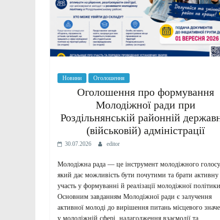
Новини
Оголошення
Оголошення про формування
Молодіжної ради при
Роздільнянській районній держав
(військовій) адміністрації
30.07.2026
editor
Молодіжна рада — це інструмент молодіжного голосу
який дає можливість бути почутими та брати активну
участь у формуванні й реалізації молодіжної політики
Основним завданням Молодіжної ради є залучення
активної молоді до вирішення питань місцевого знач
у молодіжній сфері, налагодження взаємодії та