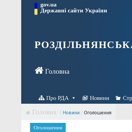
Перейти
gov.ua
Державні сайти України
до
вмісту
РОЗДІЛЬНЯНСЬК
Про РДА
Новини
Стр
/
Новини
/
Оголошення
Оголошення