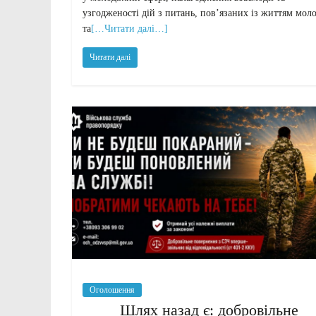
узгодженості дій з питань, пов’язаних із життям моло
та
[…Читати далі…]
Читати далі
Оголошення
Шлях назад є: добровільне