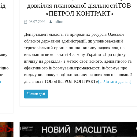
ід
довкілля планованої діяльностіТОВ
«ПЕТРОЛ КОНТРАКТ»
08.07.2026
editor
Департамент екології та природних ресурсів Одеської
обласної державної адміністрації, як уповноважений
територіальний орган з оцінки впливу надовкілля, на
кову
виконання вимог статті 4 Закону України «Про оцінку
впливу на довкілля» з метою своєчасного, адекватного та
гідно
ефективного інформуваннягромадськості інформує про
не
видачу висновку з оцінки впливу на довкілля планованої
и
діяльності ТОВ «ПЕТРОЛ КОНТРАКТ»
[…Читати далі…]
Читати далі