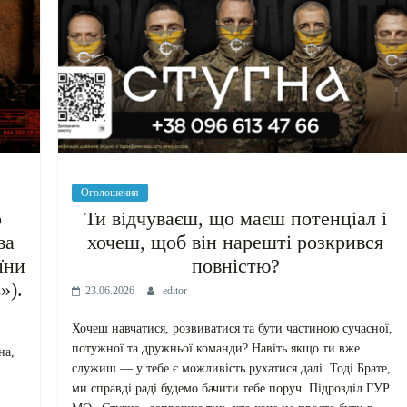
Оголошення
о
Ти відчуваєш, що маєш потенціал і
ва
хочеш, щоб він нарешті розкрився
їни
повністю?
»).
23.06.2026
editor
Хочеш навчатися, розвиватися та бути частиною сучасної,
потужної та дружньої команди? Навіть якщо ти вже
на,
служиш — у тебе є можливість рухатися далі. Тоді Брате,
ми справді раді будемо бачити тебе поруч. Підрозділ ГУР