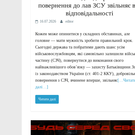
повернення до лав ЗСУ звільняє в
відповідальності
16.07.2026
editor
Кожен може опинитися у складних обставинах, але
головне — мати мужність зробити правильний крок.
Сьогодні держава та побратими дають шанс усім
військовослужбовцям, які самовільно залишили війсь
частину (СЗЧ), повернутися до виконання свого
найважливішого обов’язку — захисту Батьківщини.З
із законодавством України (ст. 401-2 ККУ), добровіль
повернення з СЗЧ, вчинене вперше, звільняє
[…Читат
далі…]
Читати далі